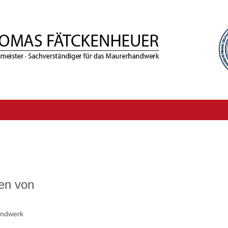
ben von
andwerk