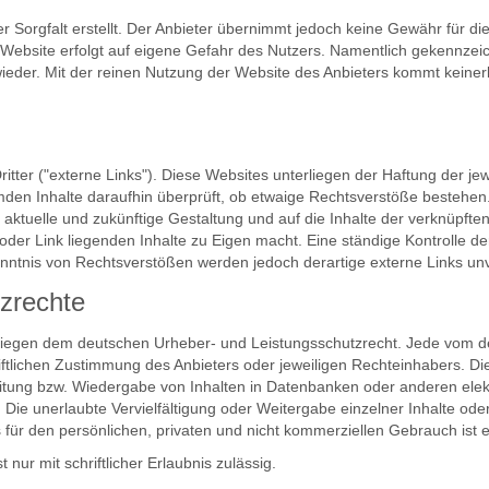
Sorgfalt erstellt. Der Anbieter übernimmt jedoch keine Gewähr für die R
er Website erfolgt auf eigene Gefahr des Nutzers. Namentlich gekennze
ieder. Mit der reinen Nutzung der Website des Anbieters kommt keiner
ter ("externe Links"). Diese Websites unterliegen der Haftung der jewe
emden Inhalte daraufhin überprüft, ob etwaige Rechtsverstöße bestehe
 die aktuelle und zukünftige Gestaltung und auf die Inhalte der verknüpf
 oder Link liegenden Inhalte zu Eigen macht. Eine ständige Kontrolle de
nntnis von Rechtsverstößen werden jedoch derartige externe Links unv
tzrechte
terliegen dem deutschen Urheber- und Leistungsschutzrecht. Jede vom 
tlichen Zustimmung des Anbieters oder jeweiligen Rechteinhabers. Dies 
itung bzw. Wiedergabe von Inhalten in Datenbanken oder anderen ele
Die unerlaubte Vervielfältigung oder Weitergabe einzelner Inhalte oder 
für den persönlichen, privaten und nicht kommerziellen Gebrauch ist e
nur mit schriftlicher Erlaubnis zulässig.