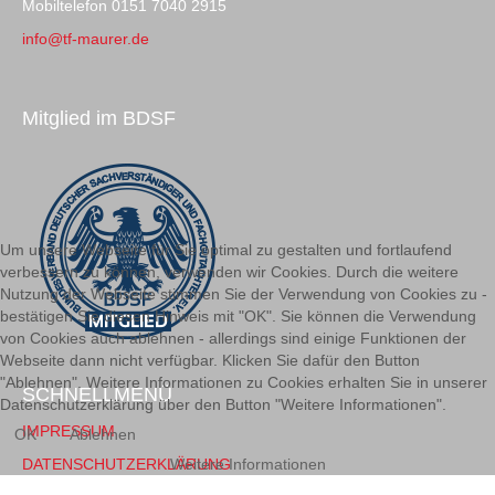
Mobiltelefon 0151 7040 2915
info@tf-maurer.de
Mitglied im BDSF
Um unsere Webseite für Sie optimal zu gestalten und fortlaufend
verbessern zu können, verwenden wir Cookies. Durch die weitere
Nutzung der Webseite stimmen Sie der Verwendung von Cookies zu -
bestätigen Sie diesen Hinweis mit "OK". Sie können die Verwendung
von Cookies auch ablehnen - allerdings sind einige Funktionen der
Webseite dann nicht verfügbar. Klicken Sie dafür den Button
"Ablehnen". Weitere Informationen zu Cookies erhalten Sie in unserer
SCHNELLMENÜ
Datenschutzerklärung über den Button "Weitere Informationen".
IMPRESSUM
OK
Ablehnen
DATENSCHUTZERKLÄRUNG
Weitere Informationen